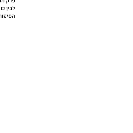
פרק מת
לבין כו
הסיפור 