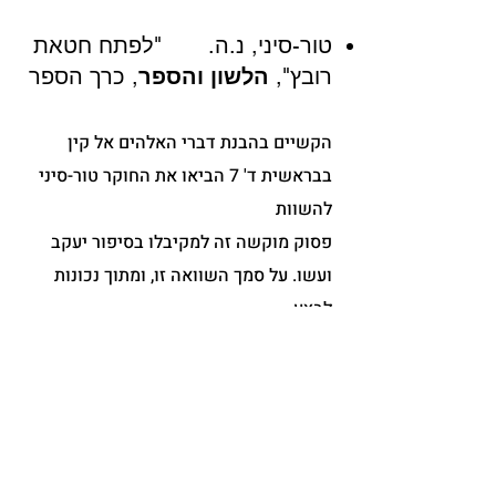
טור-סיני, נ.ה.
"לפתח חטאת
רובץ",
הלשון והספר
, כרך הספר
הקשיים בהבנת דברי האלהים אל קין
בבראשית ד' 7 הביאו את החוקר טור-סיני
להשוות
פסוק מוקשה זה למקיבלו בסיפור יעקב
ועשו. על סמך השוואה זו, ומתוך נכונות
לבצע
תיקונים משמעותיים בכתוב, מציע טור-סיני
קריאה שיש בה דברי עידוד לקין במסגרת
.
התחרות בין האחים על הבכורה