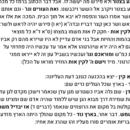
ע בצנור
ולא פירש מה יעשה לו. אבל דבר הכתוב ברמז כל מכה
גע בצנור ויקרב אל השער ויכבשנו.
ואת העורים וגו'
- וגם אותם
שר אמרו העור והפסח לא יבא אל תוך הבית. המכה את אלו אנ
ש ושר כאן קצר דבריו ובדה"א (יא ו) פירש יהיה לראש ולשר:
לקין אות
- חקק לו אות משמו במצחו (ס"א ד"א כל מוצאי
בהמות והחיות אבל בני אדם עדיין לא היו שיירא מהם רק אביו
ם לא היה ירא שיהרגוהו אלא אמר עד עכשיו היה פחדתי על
ת כמ"ש
ומוראכם וגו'
ועכשיו בשביל עון זה לא ייראו ממני
רגוני. מיד
וישם ה' לקין אות
החזיר מוראו על הכל):
 קין
- יצא בהכנעה כגונב דעת העליונה:
- בארץ שכל הגולים נדים שם:
ן
- שם גלה אביו כשגורש מגן עדן שנאמר וישכן מקדם לגן עדן
 שמירת דרך מבוא הגן שיש ללמוד שהיה אדם שם ומצינו שר
ולטת בל מקום את הרוצחים שנאמר (דברים ד)
אז יבדיל משה 
שמש
. דבר אחר,
בארץ נוד
- כל מקום שהולך היתה הארץ מזדע
בריות אומרים סורו מעליו זהו שהרג את אחיו: