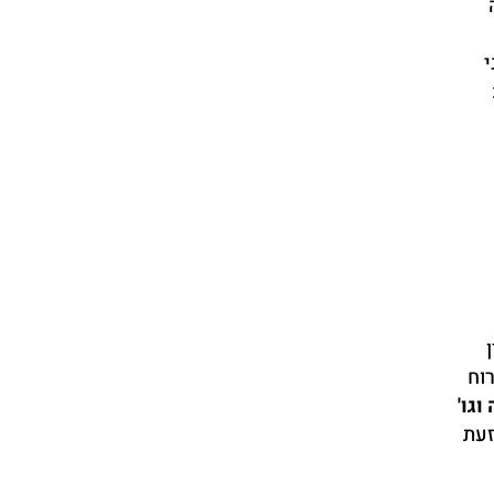
י
וח
וגו'
זעת