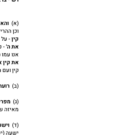
(א)
והאד
וכן ההרי
קין
- על 
את ה'
- 
אנו עמו (
את קין 
קין ועם 
(ב)
רועה
(ג)
מפרי
מאיזה שב
(ד)
וישע
ישעה (ישע