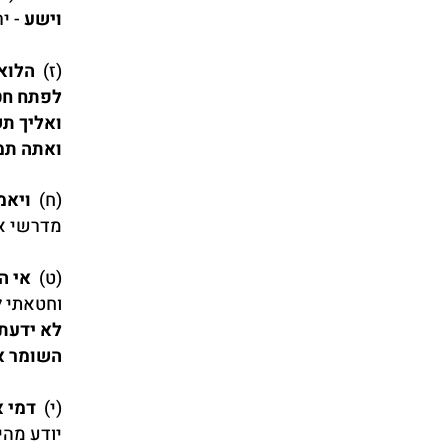
וישע
- י
(ז)
הלוא
לפתח חט
ואליך ת
ואתה תמ
(ח)
ויאמ
מדרשי אג
(ט)
אי ה
וחטאתי ל
לא ידעת
השומר א
(י)
דמי א
יודע מהי