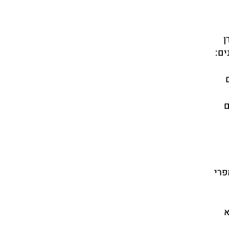
ן
ים:
ם
פרי
א