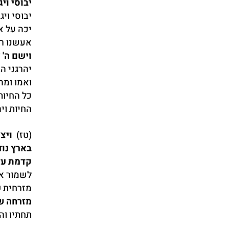
יבוסי ויג
יבוסי וי
יכה על א
אעשנו רא
וישם ה' 
יהרגני ה
ואמו ומה
כל החיו
החיות ויה
(טז)
ויצא
בארץ נוד
קדמת עד
לשמור את
מזרחית ק
מזרחה 
תחתיו וה