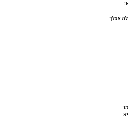
:
לה אצלך
מר
א