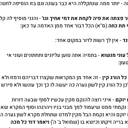
 - יותר ממה שנתקללה היא כבר בעונה וגם בזו הוסיפה לחטוא
 פצתה את פיה לקחת את דמי אחיך וגו'
- והנני מוסיף לה קל
 תת כחה
(ס"א) הכל דבור אחד ממן האדמה עד כאן:
נד
- אין לך רשות לדור במקום אחד:
 עוני מנשוא
- בתמיה אתה טוען עליונים ותחתונים ועוני אי
ון:
כל הורג קין
- זה אחד מן המקראות שקצרו דבריהם ורמזו ולא
כן כל הורג קין לשון גערה כה יעשה לו כך וכך עונשו ולא פירש
יוקם
- איני רוצה להנקם מקין עכשיו לסוף שבעה דורות
 נקמתי ממנו שיעמוד למך מבני בניו ויהרגהו וסוף המקרא שא
וקם והיא נקמת הבל מקין למדנו שתחלת מקרא לשון גערה הי
בריה זיקתו וכיוצא בו (שמואל ב' ה')
ויאמר דוד כל מכה