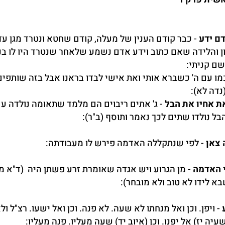
ם ידע
- כבר קודם הענין של מעלה, קודם שחטא ונטרד מגן עד
ון והלידה שאם כתוב וידע אדם נשמע שלאחר שנטרד היו לו בנ
שם קניתי:
כמו עם ה' כשברא אותי ואת אישי לבדו בראנו אבל בזה שותפים
נדה לא):
את אחיו את הבל
- ג' אתים ריבוים הם מלמד שתאומה נולדה ע
הבל נולדו שתים לכך נאמר ותוסף (ב"ר):
 צאן
- לפי שנתקללה האדמה פירש לו מעבודתה:
 האדמה
- מן הגרוע ויש אגדה שאומרת זרע פשתן היה (ד"א מ
א לידו לא טוב ולא מובחר):
- ויפן. וכן ואל מנחתו לא שעה. לא פנה. וכן ואל ישעו. רצ"ל ול
יה יז) אל יפנו. וכן (איוב יד) שעה מעליו. פנה מעליו: