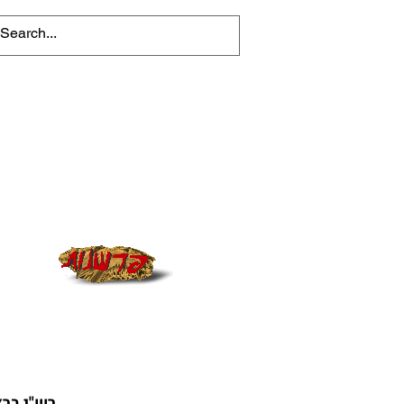
רש"י בר