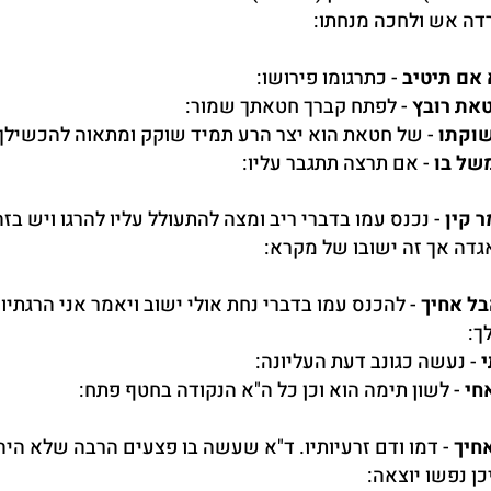
רדה אש ולחכה מנחתו:
 אם תיטיב
- כתרגומו פירושו:
את רובץ
- לפתח קברך חטאתך שמור:
שוקתו
- של חטאת הוא יצר הרע תמיד שוקק ומתאוה להכשילך
של בו
- אם תרצה תתגבר עליו:
ר קין
- נכנס עמו בדברי ריב ומצה להתעולל עליו להרגו ויש בזה
דה אך זה ישובו של מקרא:
בל אחיך
- להכנס עמו בדברי נחת אולי ישוב ויאמר אני הרגתיו
ך:
י
- נעשה כגונב דעת העליונה:
חי
- לשון תימה הוא וכן כל ה"א הנקודה בחטף פתח:
חיך
- דמו ודם זרעיותיו. ד"א שעשה בו פצעים הרבה שלא היה
כן נפשו יוצאה: