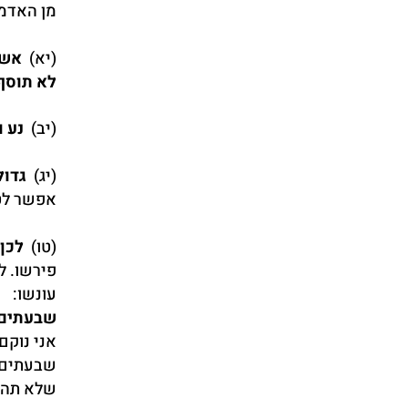
מן האדמה
(יא)
אשר
לא תוסף
(יב)
נע ו
(יג)
גדול
אפשר לטע
(טו)
לכן 
פירשו. ל
עונשו:
שבעתים 
אני נוקם
שבעתים י
שלא תהא 