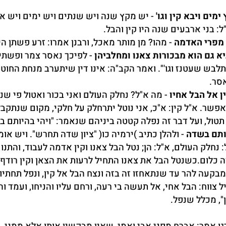
ימים ויבא קין וגו'
- יש מקץ שנה ויש שנתים ויש ימים ויש א
ל: בני ארבעים שנה היו קין והבל.
 מפרי האדמה
- מהו? מן מותר מאכל, ורבנן אמרו: זרע פשתן הי
א גם הוא מבכורות צאנו ומחלביהן
- לפיכך נאסר צמר ופשתי
תלבש שעטנז וגו'". ואמר הקב"ה: אינו דין שיתערב מנחת החוט
סר.
ן אל הבל אחיו
- מה א"ל? נחלק העולם ואני בכור ואטול פי שני
אפשר. א"ל קין: א"כ, אני נוטל יתרחלק על חלקי, מקום שנתקבל
תטול, ועל דבר זה נפלה קטטה ביניהם שנאמר: "ויהי בהיותם ב
יותם בשדה
- ולהלן כתיב )ירמיה כו( "ציון שדה תחרש". ויש א
: נחלק העולם, א"ל: הן; נטל הבל צאנו וקין אדמה לעבוד, והתנ
ה כלום.כשנטל הבל את צאנו התחיל לרעות את הצאן וקין רודף
בקעה להר עד שנתאחזו זה בזה ונצח הבל אל קין, ונפל תחתיו;
ל צווח: הבל אחי, אל תעשה בי רעה, ורחם עליו והניחו, ועמד ו
ן", מכלל שנפל.