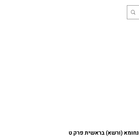
חומא (ורשא) בראשית פרק ט