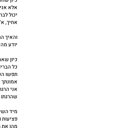
כיון שהר
אלא אני 
יכול לבר
אחיך, א"
והאיך הר
יודע מהי
כיון שאמ
כל הבריו
תפשו השו
אמונתך ב
אני הרגת
שהרגתו ש
מיד השי
פציעות ו
מהן את ח