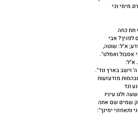
ג מימי וכי
 תת כחה
 לפניך? אבי
דע; א"ל: שוטה,
י אסבול ואמלט".
 א"ל:
' וישב בארץ נוד".
ובהמות מזדעזעות
נע ונד
שעה זלגו עיניו
סק שמים שם אתה
ותאחזני ימינך":