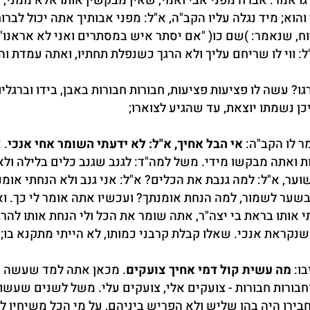
גו אמר: אברח מפני אבי ואמי, שאין מבקשין אותו אלא ממני,
והוא; מיד נגלה עליו הקב"ה, א"ל: מפני אבותיך אתה יכול לברו
וח, שנאמר: )שם כו( "אם יסתר איש במסתרים ואני לא אראנו".
ל: ווי לו שריחם עליך ולא הרגך כשנפלת תחתיו, ואתה עמדת וה
גו? עשה לו פציעות פציעות, חבורות חבורות באבן, בידו וברגלי
כן נשמתו יוצאת, עד שהגיע לצוארו;
ר לו הקב"ה:
אי הבל אחיך, א"ל: לא ידעתי השומר אחי אנכי
. 
ת ואתה מבקשו מידי. משל למה"ד: לגנב שגנב כלים בלילה ול
ער, א"ל: למה גנבת את הכלים? א"ל: אני גנב ולא הנחתי אומנ
שער לשמור, למה הנחת אומנתך? ועכשיו אתה אומר לי כך. וא
י אותו בראת בי יצה"ר, אתה שומר את הכל ולי הנחת אותו להרג
נקראת אנכי. שאלו קבלת קרבני כמותו, לא הייתי מתקנא בו;
בו:
מה עשית קול דמי אחיך צועקים
. מכאן אתה למד שעשה ב
חבורות חבורות - צועקים אלי, צועקים עלי. משל לשנים שעשו
בירו היה בהן שליש ולא הפריש ביניהם, על מי הכל משיחין ל