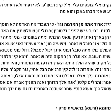
קים אלי צועקים עלי. א"ל קין: רבש"ע, לא ידעתי ולא ראיתי הרו
דע שאני מכהו באבן והוא מת
יד:
ארור אתה מן האדמה וגו'
- כי תעבוד את האדמה לא תוסף
לפניו: רבש"ע יש לפניך דלטורין )מרגלים( שמלשינין את האדם
 הן בארץ ואינן יודעין שאני הרגתיו ואתה בשמים - מנין אתה יו
 כולו אני סובל שנאמר: )ישעיה מו( "אני עשיתי ואני אשא אנ
העולם כולו אתה סובל ועוני אינך יכול לסבול? גדול עוני מנשוא.
שית תשובה, צא וגלה מן המקום הזה שנאמר: "ויצא קין מלפני ה
 מקום שהיה הולך היתה הארץ מזדעזעות מתחתיו, והיו חיות 
מהו זה? אומרות זו לזו: קין הרג את הבל אחיו, גזר הקב"ה עליו 
ן אומרות: נלך אצלו ונאכלנו והיו מתכנסות ובאות אצלו; באותה 
אמר: )תהלים קלט( "אנה אלך מרוחך ואנה מפניך אברח אם א
אול הנך אשא כנפי שחר אשכנה באחרית ים גם שם ידך תנחני 
חומא (ורשא) בראשית פרק י