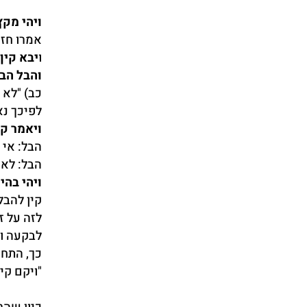
ויהי מקץ 
אמרו חז"
ו
יבא קין
והבל הבי
כב) "לא 
לפיכך נא
ויאמר קי
הבל: אי 
הבל: לא 
ויהי בה
קין להבל
לזה על ז
לבקעה ומ
כך, התחי
"ויקם קי