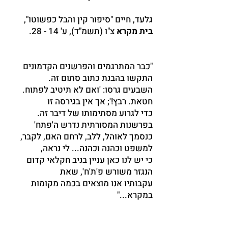
גלעד, חיים "סיפור קין והבל כפשוטו",
בית מקרא
צ"ו (תשמ"ד), ע' 14 - 28.
"כבר המתרגמים והפרשנים הקדמונים
התקשו בהבנת כתוב סתום זה.
השבעים גרסו: 'ואם לא תיטיב לפתוח.
חטאת. רבץ!'; אך אין בגירסה זו
כדי לגרוע מסתימותו של דיבר זה.
בפרשנות המסורתית נדרש ה'פתח'
כנסמך לאוהל, ללב, לרחם האם, לקבר,
למשפט וכהנה וכהנה... לי נראה,
כי יש לנו כאן עניין בניב חקלאי קדום
הנגזר משורש פ'ת'ח', שאת
עקבותיו אנו מוצאים בכמה מקומות
במקרא..."