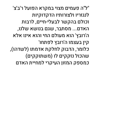
"ל"ה פעמים מצוי במקרא הפועל ר'ב'צ'
לנגזריו ולצורותיו הדקדוקיות
וכולם בהקשר לבעלי-חיים, לרבות
האדם... מסתבר, שגם בנושא שלנו,
ה'רובץ' הוא מעולם החי והוא אינו אלא
קין בעצמו ה'רובץ לפתחו'
כלומר, הדבוק לחלקת אדמתו (לשדהו),
שהכול נזקקים לו (משתוקקים)
כמספק המזון העיקרי למחיית האדם
והבהמה, ושיעורו של הכתוב '
לפתח אתה רובץ'. משמע, לא בענייני
קרבן, חטא או 'חטאת' מדבר
אלהים אל קין, אלא דברי ריצוי ועידוד:
אתה, קין, גורלך טוב, משל
אחיך הרועה, שכן אתה דבק במקור המזון
והמחיה."
ע' 19 - 20